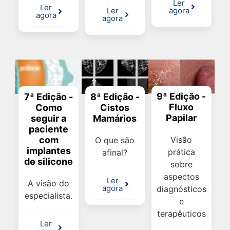
Ler
Ler
Ler
agora
agora
agora
9ª Edição -
8ª Edição -
7ª Edição -
Fluxo
Cistos
Como
Papilar
Mamários
seguir a
paciente
com
Visão
O que são
implantes
prática
afinal?
de silicone
sobre
aspectos
Ler
A visão do
agora
diagnósticos
especialista.
e
terapêuticos
Ler