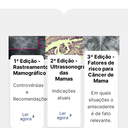
3ª Edição -
2ª Edição -
1ª Edição -
Fatores de
Ultrassonografia
Rastreamento
risco para
das
Mamográfico
Câncer de
Mamas
Mama
Controvérsias
Indicações
e
Em quais
atuais
Recomendações
situações o
antecedente
é de fato
Ler
Ler
agora
agora
relevante.