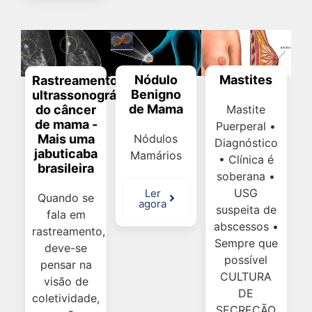
Mastites
Nódulo
Rastreamento
Benigno
ultrassonográfico
de Mama
do câncer
Mastite
de mama -
Puerperal •
Mais uma
Nódulos
Diagnóstico
jabuticaba
Mamários
• Clínica é
brasileira
soberana •
USG
Ler
Quando se
agora
suspeita de
fala em
abscessos •
rastreamento,
Sempre que
deve-se
possível
pensar na
CULTURA
visão de
DE
coletividade,
SECREÇÃO