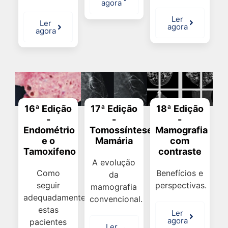
agora
Ler
Ler
agora
agora
17ª Edição
18ª Edição
16ª Edição
-
-
-
Tomossíntese
Mamografia
Endométrio
Mamária
com
e o
contraste
Tamoxifeno
A evolução
Benefícios e
Como
da
perspectivas.
seguir
mamografia
adequadamente
convencional.
estas
Ler
agora
pacientes
Ler