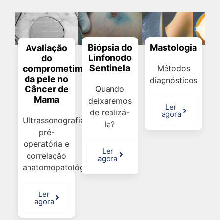
Biópsia do
Mastologia
Avaliação
Linfonodo
do
Sentinela
comprometimento
Métodos
da pele no
diagnósticos
Quando
Câncer de
Mama
deixaremos
Ler
de realizá-
agora
Ultrassonografia
la?
pré-
operatória e
Ler
correlação
agora
anatomopatológica.
Ler
agora