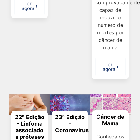
comprovadament
Ler
agora
capaz de
reduzir o
número de
mortes por
câncer de
mama
Ler
agora
Câncer de
22ª Edição
23ª Edição
Mama
- Linfoma
-
associado
Coronavírus
a próteses
Conheça os