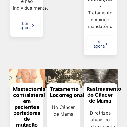
e não
•
individualmente.
Tratamento
empírico
Ler
mandatório
agora
Ler
agora
Rastreamento
Tratamento
Mastectomia
do Câncer
Locorregional
contralateral
de Mama
em
pacientes
No Câncer
portadoras
Diretrizes
de Mama
de
atuais no
mutação
rastreamento