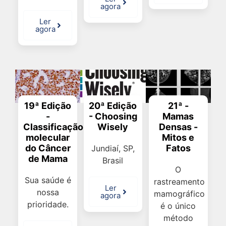
agora
Ler
agora
20ª Edição
19ª Edição
21ª -
- Choosing
-
Mamas
Wisely
Classificação
Densas -
molecular
Mitos e
do Câncer
Fatos
Jundiaí, SP,
de Mama
Brasil
O
Sua saúde é
rastreamento
Ler
nossa
mamográfico
agora
prioridade.
é o único
método