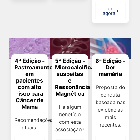
Ler
agora
5ª Edição -
6ª Edição -
4ª Edição -
Microcalcificações
Dor
Rastreamento
suspeitas
mamária
em
e
pacientes
Ressonância
com alto
Proposta de
Magnética
risco para
conduta
Câncer de
baseada nas
Mama
Há algum
evidências
benefício
mais
Recomendações
com esta
recentes.
atuais.
associação?