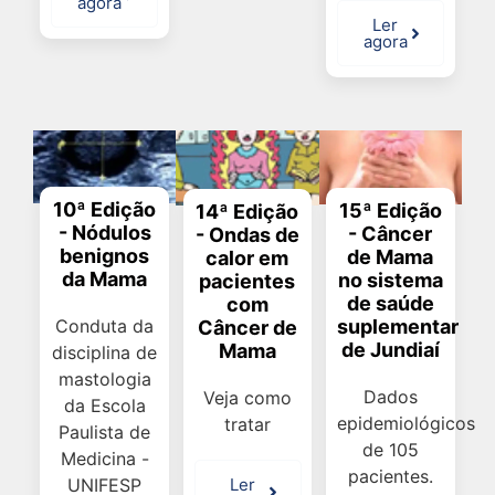
agora
Ler
agora
10ª Edição
15ª Edição
14ª Edição
- Nódulos
- Câncer
- Ondas de
benignos
de Mama
calor em
da Mama
no sistema
pacientes
de saúde
com
suplementar
Conduta da
Câncer de
de Jundiaí
Mama
disciplina de
mastologia
Dados
Veja como
da Escola
epidemiológicos
tratar
Paulista de
de 105
Medicina -
pacientes.
Ler
UNIFESP